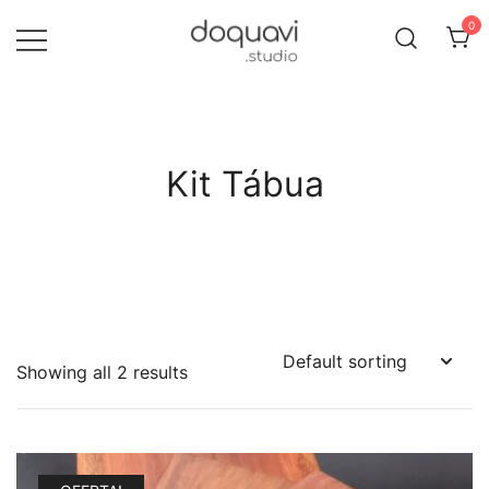
Pular
0
para
conteúdo
Equilíbrio perfeito entre design e
Doquavi Studio
usabilidade.
Kit Tábua
Showing all 2 results