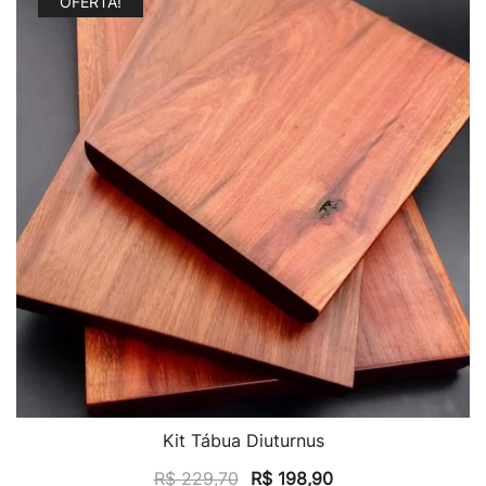
OFERTA!
Kit Tábua Diuturnus
R$
229,70
R$
198,90